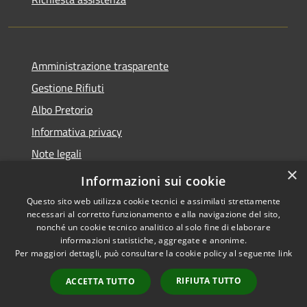
Amministrazione trasparente
Gestione Rifiuti
Albo Pretorio
Informativa privacy
Note legali
×
Dichiarazione di accessibilità
Informazioni sui cookie
Questo sito web utilizza cookie tecnici e assimilati strettamente
necessari al corretto funzionamento e alla navigazione del sito,
nonché un cookie tecnico analitico al solo fine di elaborare
informazioni statistiche, aggregate e anonime.
RSS
Copyright © 2026 • Comune di
Per maggiori dettagli, può consultare la cookie policy al seguente
link
Accessibilità
Perarolo di Cadore • Powered
Privacy
Municipium
Accesso
by
•
RIFIUTA TUTTO
ACCETTA TUTTO
Cookie
redazione