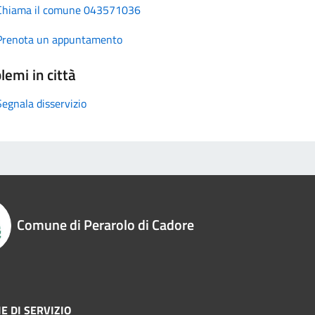
Chiama il comune 043571036
Prenota un appuntamento
lemi in città
Segnala disservizio
Comune di Perarolo di Cadore
E DI SERVIZIO