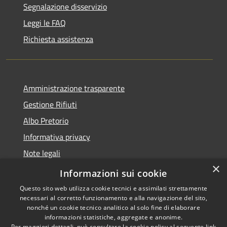
Segnalazione disservizio
Leggi le FAQ
Richiesta assistenza
Amministrazione trasparente
Gestione Rifiuti
Albo Pretorio
Informativa privacy
Note legali
×
Dichiarazione di accessibilità
Informazioni sui cookie
Questo sito web utilizza cookie tecnici e assimilati strettamente
necessari al corretto funzionamento e alla navigazione del sito,
nonché un cookie tecnico analitico al solo fine di elaborare
informazioni statistiche, aggregate e anonime.
RSS
Copyright © 2026 • Comune di
Per maggiori dettagli, può consultare la cookie policy al seguente
link