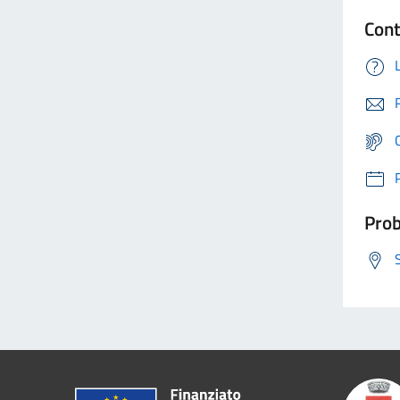
Cont
Prob