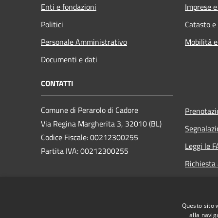
Enti e fondazioni
Imprese 
Politici
Catasto e
Personale Amministrativo
Mobilità e
Documenti e dati
CONTATTI
Comune di Perarolo di Cadore
Prenotaz
Via Regina Margherita 3, 32010 (BL)
Segnalazi
Codice Fiscale: 00212300255
Leggi le 
Partita IVA: 00212300255
Richiesta
PEC:
perarolo.bl@cert.ip-veneto.net
Centralino Unico: 0435/71036
Questo sito 
alla navig