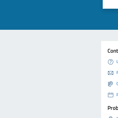
Cont
Prob