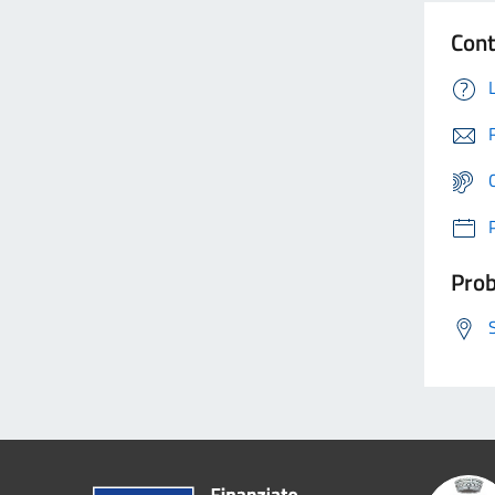
Cont
Prob