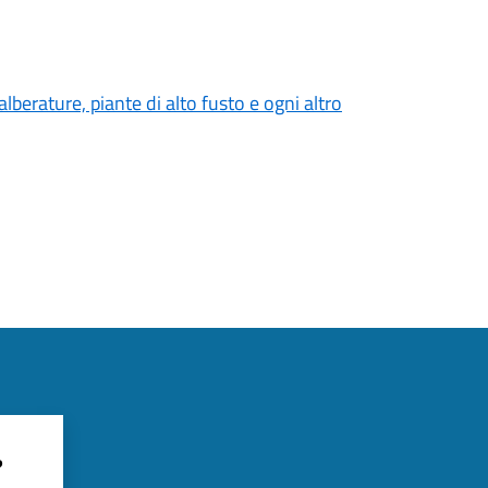
erature, piante di alto fusto e ogni altro
?