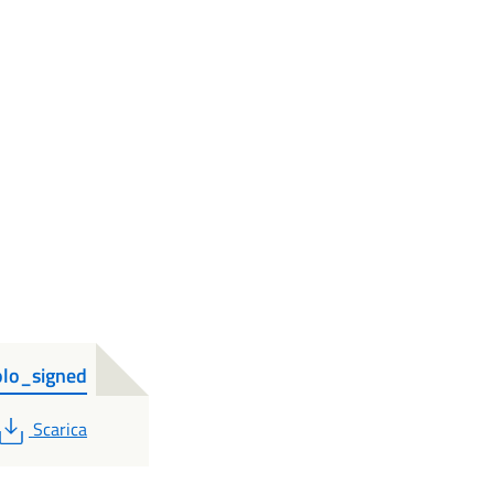
olo_signed
PDF
Scarica