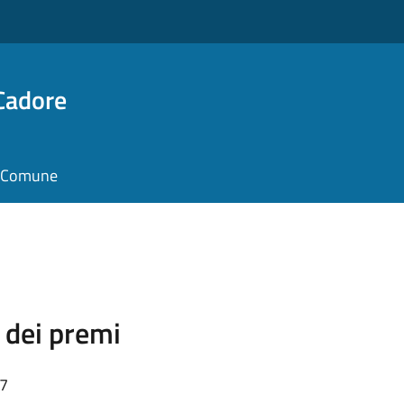
Cadore
il Comune
dei premi
57