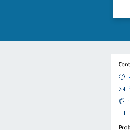
Cont
Prob