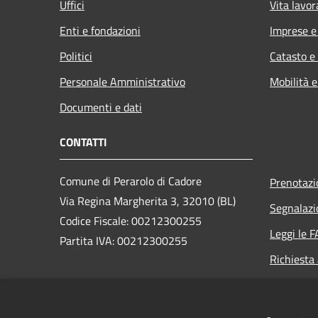
Uffici
Vita lavor
Enti e fondazioni
Imprese 
Politici
Catasto e
Personale Amministrativo
Mobilità e
Documenti e dati
CONTATTI
Comune di Perarolo di Cadore
Prenotaz
Via Regina Margherita 3, 32010 (BL)
Segnalazi
Codice Fiscale: 00212300255
Leggi le 
Partita IVA: 00212300255
Richiesta
PEC:
perarolo.bl@cert.ip-veneto.net
Centralino Unico: 0435/71036