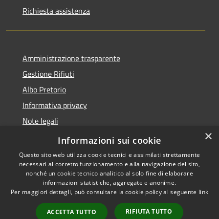
Richiesta assistenza
Amministrazione trasparente
Gestione Rifiuti
Albo Pretorio
Informativa privacy
Note legali
×
Dichiarazione di accessibilità
Informazioni sui cookie
Questo sito web utilizza cookie tecnici e assimilati strettamente
necessari al corretto funzionamento e alla navigazione del sito,
nonché un cookie tecnico analitico al solo fine di elaborare
informazioni statistiche, aggregate e anonime.
RSS
Copyright © 2026 • Comune di
Per maggiori dettagli, può consultare la cookie policy al seguente
link
Accessibilità
Perarolo di Cadore • Powered
Privacy
Municipium
Accesso
by
•
RIFIUTA TUTTO
ACCETTA TUTTO