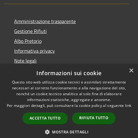
Amministrazione trasparente
Gestione Rifiuti
Albo Pretorio
Informativa privacy
Note legali
×
Dichiarazione di accessibilità
Informazioni sui cookie
Questo sito web utilizza cookie tecnici e assimilati strettamente
necessari al corretto funzionamento e alla navigazione del sito,
nonché un cookie tecnico analitico al solo fine di elaborare
informazioni statistiche, aggregate e anonime.
RSS
Copyright © 2026 • Comune di
Per maggiori dettagli, può consultare la cookie policy al seguente
link
Accessibilità
Perarolo di Cadore • Powered
Privacy
Municipium
Accesso
by
•
RIFIUTA TUTTO
ACCETTA TUTTO
Cookie
redazione
Mappa del sito
MOSTRA DETTAGLI