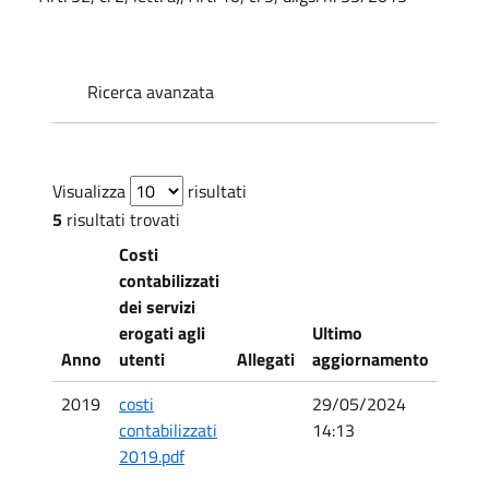
Ricerca avanzata
Visualizza
risultati
5
risultati trovati
Costi
contabilizzati
dei servizi
erogati agli
Ultimo
Prim
Anno
utenti
Allegati
aggiornamento
pubbl
2019
costi
29/05/2024
29/0
contabilizzati
14:13
13:23
2019.pdf