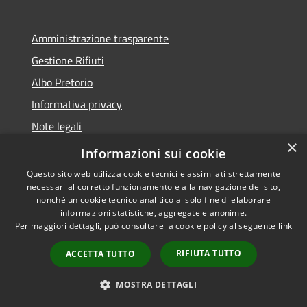
Amministrazione trasparente
Gestione Rifiuti
Albo Pretorio
Informativa privacy
Note legali
×
Dichiarazione di accessibilità
Informazioni sui cookie
Questo sito web utilizza cookie tecnici e assimilati strettamente
necessari al corretto funzionamento e alla navigazione del sito,
nonché un cookie tecnico analitico al solo fine di elaborare
informazioni statistiche, aggregate e anonime.
RSS
Copyright © 2026 • Comune di
Per maggiori dettagli, può consultare la cookie policy al seguente
link
Accessibilità
Perarolo di Cadore • Powered
Privacy
Municipium
Accesso
by
•
RIFIUTA TUTTO
ACCETTA TUTTO
Cookie
redazione
Mappa del sito
MOSTRA DETTAGLI