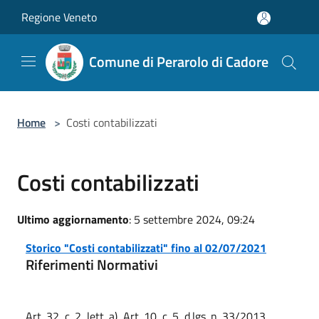
Salta al contenuto principale
Regione Veneto
Comune di Perarolo di Cadore
Home
>
Costi contabilizzati
Costi contabilizzati
Ultimo aggiornamento
: 5 settembre 2024, 09:24
Storico "Costi contabilizzati" fino al 02/07/2021
Riferimenti Normativi
Art. 32, c. 2, lett. a), Art. 10, c. 5, d.lgs. n. 33/2013