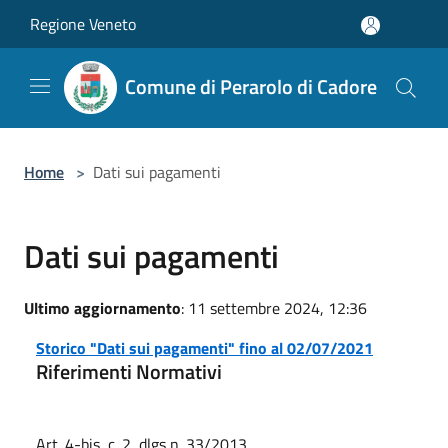
Salta al contenuto principale
Regione Veneto
Comune di Perarolo di Cadore
Home
>
Dati sui pagamenti
Dati sui pagamenti
Ultimo aggiornamento
: 11 settembre 2024, 12:36
Storico "Dati sui pagamenti" fino al 02/07/2021
Riferimenti Normativi
Art. 4-bis, c. 2, dlgs n. 33/2013