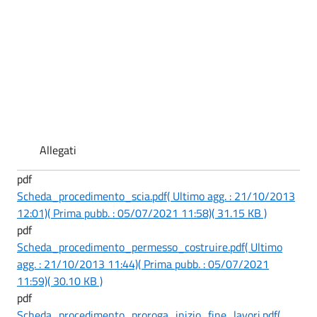
Allegati
pdf
Scheda_procedimento_scia.pdf
( Ultimo agg. : 21/10/2013
12:01)
( Prima pubb. : 05/07/2021 11:58)
( 31.15 KB )
pdf
Scheda_procedimento_permesso_costruire.pdf
( Ultimo
agg. : 21/10/2013 11:44)
( Prima pubb. : 05/07/2021
11:59)
( 30.10 KB )
pdf
Scheda_procedimento_proroga_inizio_fine_lavori.pdf
(