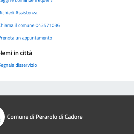
Richiedi Assistenza
Chiama il comune 043571036
Prenota un appuntamento
lemi in città
Segnala disservizio
Comune di Perarolo di Cadore