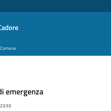
Cadore
il Comune
 di emergenza
 23:53