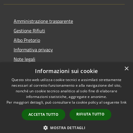
Amministrazione trasparente
Gestione Rifiuti
Albo Pretorio
Informativa privacy
Note legali
×
Dichiarazione di accessibilità
Informazioni sui cookie
Questo sito web utilizza cookie tecnici e assimilati strettamente
necessari al corretto funzionamento e alla navigazione del sito,
nonché un cookie tecnico analitico al solo fine di elaborare
informazioni statistiche, aggregate e anonime.
RSS
Copyright © 2026 • Comune di
Per maggiori dettagli, può consultare la cookie policy al seguente
link
Accessibilità
Perarolo di Cadore • Powered
Privacy
Municipium
Accesso
by
•
RIFIUTA TUTTO
ACCETTA TUTTO
Cookie
redazione
Mappa del sito
MOSTRA DETTAGLI