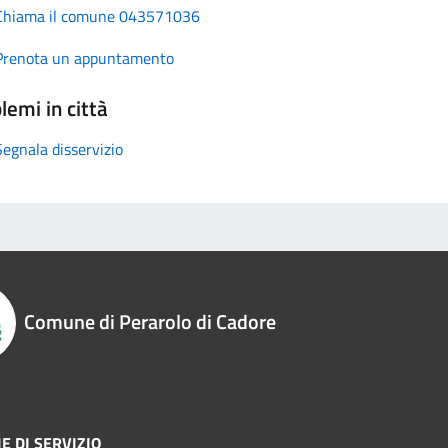
Chiama il comune 043571036
Prenota un appuntamento
lemi in città
Segnala disservizio
Comune di Perarolo di Cadore
E DI SERVIZIO