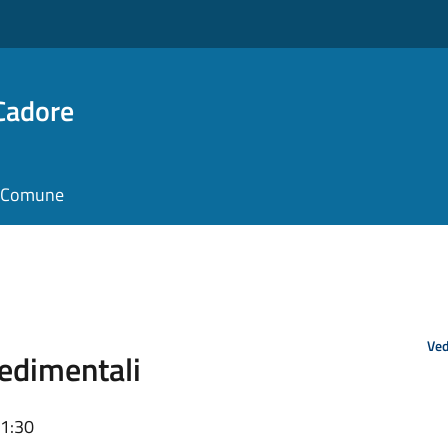
Cadore
il Comune
Ved
edimentali
11:30