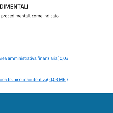
DIMENTALI
i procedimentali, come indicato
ea amministrativa finanziaria
( 0,03
area tecnico manutentiva
( 0,03 MB )