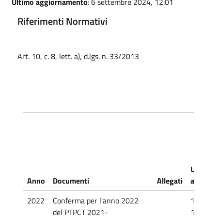
Ultimo aggiornamento
: 6 settembre 2024, 12:01
Riferimenti Normativi
Art. 10, c. 8, lett. a), d.lgs. n. 33/2013
Ultimo
Anno
Documenti
Allegati
aggior
2022
Conferma per l'anno 2022
13/10/
del PTPCT 2021-
17:52