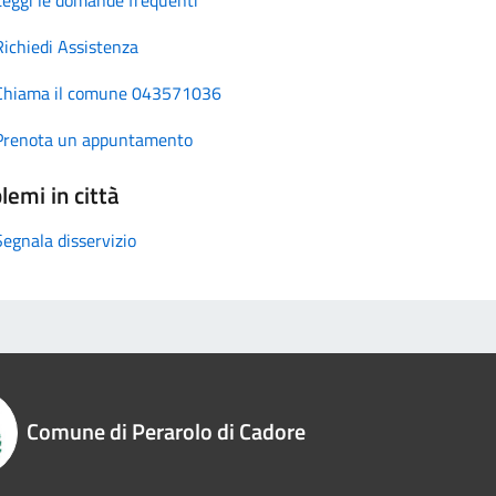
Richiedi Assistenza
Chiama il comune 043571036
Prenota un appuntamento
lemi in città
Segnala disservizio
Comune di Perarolo di Cadore