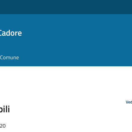
Cadore
il Comune
Ved
ili
:20