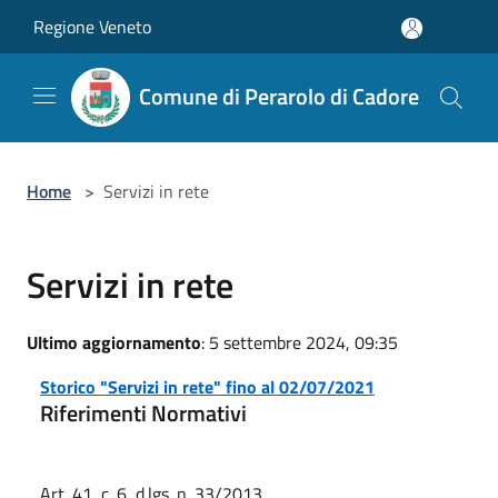
Salta al contenuto principale
Regione Veneto
Comune di Perarolo di Cadore
Home
>
Servizi in rete
Servizi in rete
Ultimo aggiornamento
: 5 settembre 2024, 09:35
Storico "Servizi in rete" fino al 02/07/2021
Riferimenti Normativi
Art. 41, c. 6, d.lgs. n. 33/2013