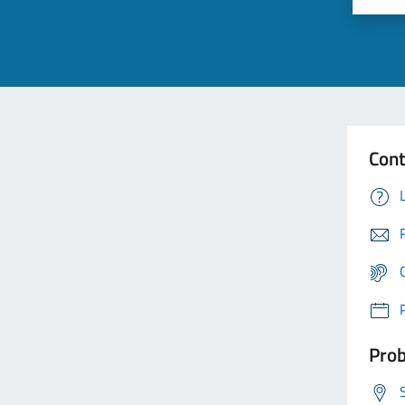
Cont
Prob