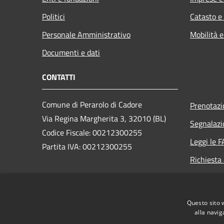
Politici
Catasto e
Personale Amministrativo
Mobilità e
Documenti e dati
CONTATTI
Comune di Perarolo di Cadore
Prenotaz
Via Regina Margherita 3, 32010 (BL)
Segnalazi
Codice Fiscale: 00212300255
Leggi le 
Partita IVA: 00212300255
Richiesta
PEC:
perarolo.bl@cert.ip-veneto.net
Centralino Unico: 0435/71036
Questo sito 
alla navig