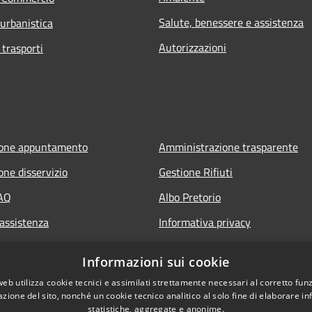
Salute, benessere e assistenza
 urbanistica
Autorizzazioni
 trasporti
ione appuntamento
Amministrazione trasparente
one disservizio
Gestione Rifiuti
FAQ
Albo Pretorio
 assistenza
Informativa privacy
Note legali
Informazioni sui cookie
Dichiarazione di accessibilità
web utilizza cookie tecnici e assimilati strettamente necessari al corretto fu
azione del sito, nonché un cookie tecnico analitico al solo fine di elaborare i
statistiche, aggregate e anonime.