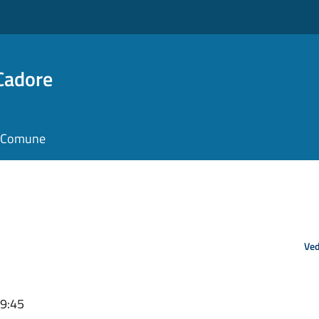
Cadore
il Comune
Ved
09:45