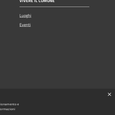
VIVERE IL COMUNE
Luoghi
Eventi
×
nzionamento e
nformazioni