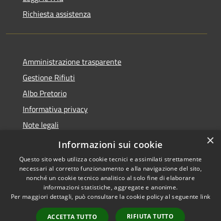
Richiesta assistenza
Amministrazione trasparente
Gestione Rifiuti
Albo Pretorio
Informativa privacy
Note legali
×
Dichiarazione di accessibilità
Informazioni sui cookie
Questo sito web utilizza cookie tecnici e assimilati strettamente
necessari al corretto funzionamento e alla navigazione del sito,
nonché un cookie tecnico analitico al solo fine di elaborare
informazioni statistiche, aggregate e anonime.
RSS
Copyright © 2026 • Comune di
Per maggiori dettagli, può consultare la cookie policy al seguente
link
Accessibilità
Perarolo di Cadore • Powered
Privacy
Municipium
Accesso
by
•
RIFIUTA TUTTO
ACCETTA TUTTO