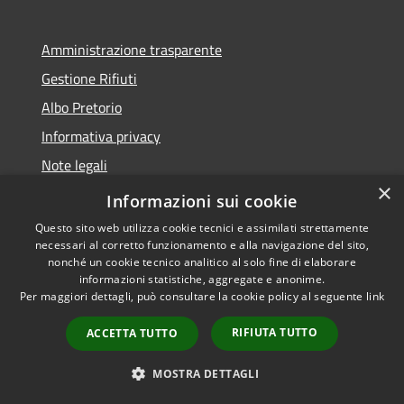
Amministrazione trasparente
Gestione Rifiuti
Albo Pretorio
Informativa privacy
Note legali
×
Dichiarazione di accessibilità
Informazioni sui cookie
Questo sito web utilizza cookie tecnici e assimilati strettamente
necessari al corretto funzionamento e alla navigazione del sito,
nonché un cookie tecnico analitico al solo fine di elaborare
informazioni statistiche, aggregate e anonime.
RSS
Copyright © 2026 • Comune di
Per maggiori dettagli, può consultare la cookie policy al seguente
link
Accessibilità
Perarolo di Cadore • Powered
Privacy
Municipium
Accesso
by
•
RIFIUTA TUTTO
ACCETTA TUTTO
Cookie
redazione
Mappa del sito
MOSTRA DETTAGLI