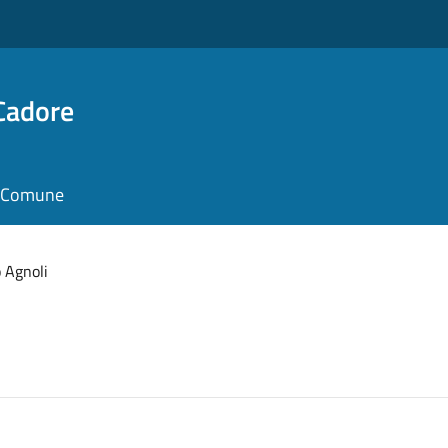
Cadore
il Comune
 Agnoli