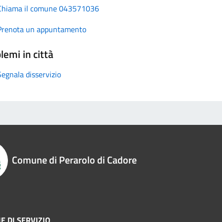
Chiama il comune 043571036
Prenota un appuntamento
lemi in città
Segnala disservizio
Comune di Perarolo di Cadore
E DI SERVIZIO