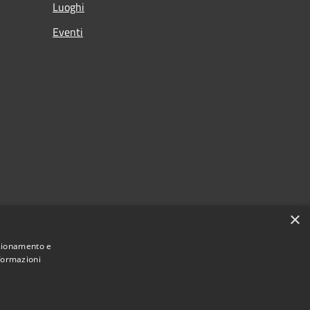
Luoghi
Eventi
×
nzionamento e
nformazioni