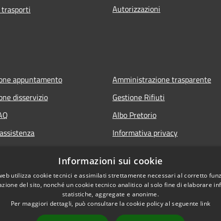
Autorizzazioni
 trasporti
ione appuntamento
Amministrazione trasparente
one disservizio
Gestione Rifiuti
FAQ
Albo Pretorio
 assistenza
Informativa privacy
Note legali
Informazioni sui cookie
Dichiarazione di accessibilità
web utilizza cookie tecnici e assimilati strettamente necessari al corretto fu
azione del sito, nonché un cookie tecnico analitico al solo fine di elaborare i
statistiche, aggregate e anonime.
Per maggiori dettagli, può consultare la cookie policy al seguente
link