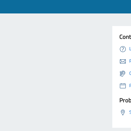
Cont
Prob