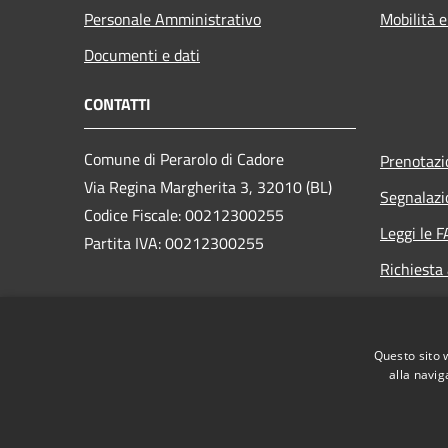
Personale Amministrativo
Mobilità e
Documenti e dati
CONTATTI
Comune di Perarolo di Cadore
Prenotaz
Via Regina Margherita 3, 32010 (BL)
Segnalazi
Codice Fiscale: 00212300255
Leggi le 
Partita IVA: 00212300255
Richiesta
PEC:
perarolo.bl@cert.ip-veneto.net
Centralino Unico: 0435/71036
Questo sito 
alla navig