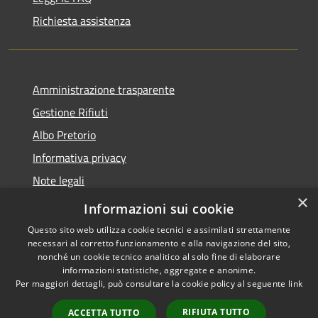
Richiesta assistenza
Amministrazione trasparente
Gestione Rifiuti
Albo Pretorio
Informativa privacy
Note legali
×
Dichiarazione di accessibilità
Informazioni sui cookie
Questo sito web utilizza cookie tecnici e assimilati strettamente
necessari al corretto funzionamento e alla navigazione del sito,
nonché un cookie tecnico analitico al solo fine di elaborare
informazioni statistiche, aggregate e anonime.
RSS
Copyright © 2026 • Comune di
Per maggiori dettagli, può consultare la cookie policy al seguente
link
Accessibilità
Perarolo di Cadore • Powered
Privacy
Municipium
Accesso
by
•
RIFIUTA TUTTO
ACCETTA TUTTO