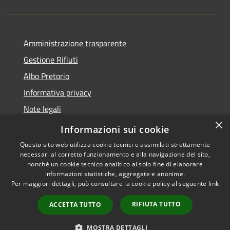
Amministrazione trasparente
Gestione Rifiuti
Albo Pretorio
Informativa privacy
Note legali
×
Dichiarazione di accessibilità
Informazioni sui cookie
Questo sito web utilizza cookie tecnici e assimilati strettamente
necessari al corretto funzionamento e alla navigazione del sito,
nonché un cookie tecnico analitico al solo fine di elaborare
informazioni statistiche, aggregate e anonime.
RSS
Copyright © 2026 • Comune di
Per maggiori dettagli, può consultare la cookie policy al seguente
link
Accessibilità
Perarolo di Cadore • Powered
Privacy
Municipium
Accesso
by
•
RIFIUTA TUTTO
ACCETTA TUTTO
Cookie
redazione
Mappa del sito
MOSTRA DETTAGLI