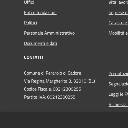
Uffici
Vita lavor
Enti e fondazioni
Imprese 
Politici
Catasto e
Personale Amministrativo
Mobilità e
Documenti e dati
CONTATTI
Comune di Perarolo di Cadore
Prenotaz
Via Regina Margherita 3, 32010 (BL)
Segnalazi
Codice Fiscale: 00212300255
Leggi le 
Partita IVA: 00212300255
Richiesta
PEC:
perarolo.bl@cert.ip-veneto.net
Centralino Unico: 0435/71036