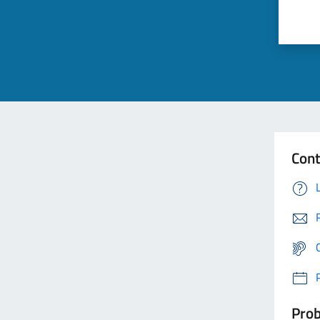
Cont
Prob