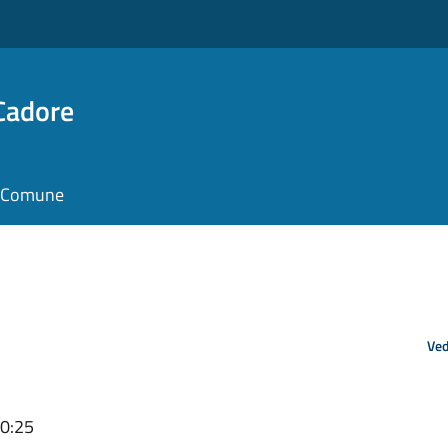
Cadore
il Comune
Ved
10:25