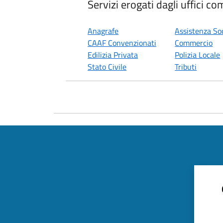
Servizi erogati dagli uffici co
Anagrafe
Assistenza So
CAAF Convenzionati
Commercio
Edilizia Privata
Polizia Locale
Stato Civile
Tributi