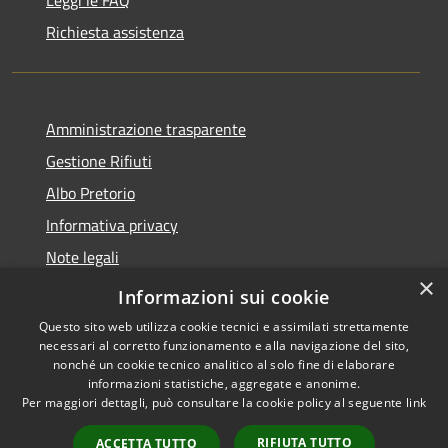
Richiesta assistenza
Amministrazione trasparente
Gestione Rifiuti
Albo Pretorio
Informativa privacy
Note legali
×
Dichiarazione di accessibilità
Informazioni sui cookie
Questo sito web utilizza cookie tecnici e assimilati strettamente
necessari al corretto funzionamento e alla navigazione del sito,
nonché un cookie tecnico analitico al solo fine di elaborare
informazioni statistiche, aggregate e anonime.
RSS
Copyright © 2026 • Comune di
Per maggiori dettagli, può consultare la cookie policy al seguente
link
Accessibilità
Perarolo di Cadore • Powered
Privacy
Municipium
Accesso
by
•
RIFIUTA TUTTO
ACCETTA TUTTO