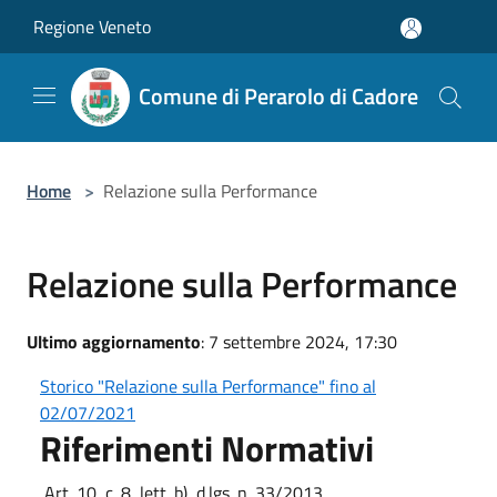
Salta al contenuto principale
Regione Veneto
Comune di Perarolo di Cadore
Home
>
Relazione sulla Performance
Relazione sulla Performance
Ultimo aggiornamento
: 7 settembre 2024, 17:30
Storico "Relazione sulla Performance" fino al
02/07/2021
Riferimenti Normativi
Art. 10, c. 8, lett. b), d.lgs. n. 33/2013